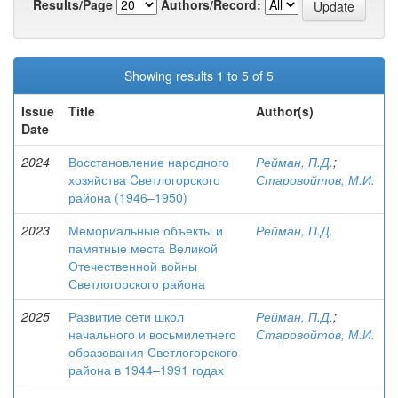
Results/Page
Authors/Record:
Showing results 1 to 5 of 5
Issue
Title
Author(s)
Date
2024
Восстановление народного
Рейман, П.Д.
;
хозяйства Cветлогорского
Старовойтов, М.И.
района (1946–1950)
2023
Мемориальные объекты и
Рейман, П.Д.
памятные места Великой
Отечественной войны
Светлогорского района
2025
Развитие сети школ
Рейман, П.Д.
;
начального и восьмилетнего
Старовойтов, М.И.
образования Светлогорского
района в 1944–1991 годах