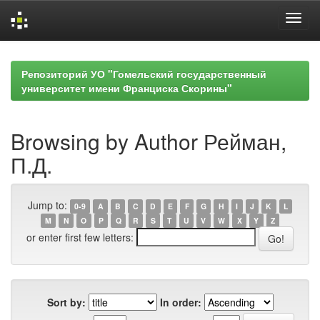
Skip
navigation
Репозиторий УО "Гомельский государственный
университет имени Франциска Скорины"
Browsing by Author Рейман,
П.Д.
Jump to:
0-9
A
B
C
D
E
F
G
H
I
J
K
L
M
N
O
P
Q
R
S
T
U
V
W
X
Y
Z
or enter first few letters:
Sort by:
In order: