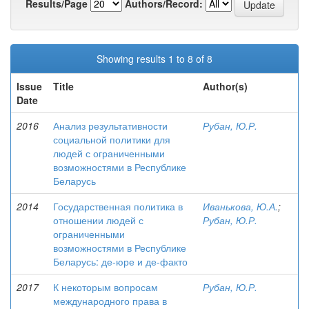
Results/Page
Authors/Record:
Showing results 1 to 8 of 8
Issue
Title
Author(s)
Date
2016
Анализ результативности
Рубан, Ю.Р.
социальной политики для
людей с ограниченными
возможностями в Республике
Беларусь
2014
Государственная политика в
Иванькова, Ю.А.
;
отношении людей с
Рубан, Ю.Р.
ограниченными
возможностями в Республике
Беларусь: де-юре и де-факто
2017
К некоторым вопросам
Рубан, Ю.Р.
международного права в