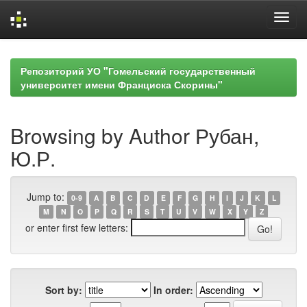
Skip
navigation
Репозиторий УО "Гомельский государственный
университет имени Франциска Скорины"
Browsing by Author Рубан,
Ю.Р.
Jump to:
0-9
A
B
C
D
E
F
G
H
I
J
K
L
M
N
O
P
Q
R
S
T
U
V
W
X
Y
Z
or enter first few letters:
Sort by:
In order: