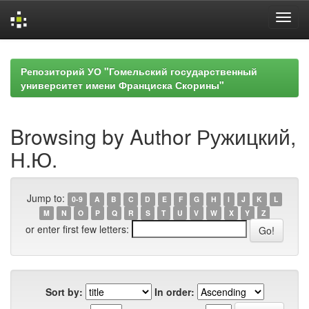
Skip
navigation
Репозиторий УО "Гомельский государственный
университет имени Франциска Скорины"
Browsing by Author Ружицкий,
Н.Ю.
Jump to:
0-9
A
B
C
D
E
F
G
H
I
J
K
L
M
N
O
P
Q
R
S
T
U
V
W
X
Y
Z
or enter first few letters:
Sort by:
In order: