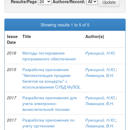
Results/Page
Authors/Record:
Showing results 1 to 5 of 5
Issue
Title
Author(s)
Date
2016
Методы тестирования
Ружицкий, Н.Ю.
программного обеспечения
2015
Разработка приложения
Ружицкий, Н.Ю.
;
"Автоматизация продажи
Леванцов, В.Н.
билетов на концерты" с
использованием CУБД МуSQL
2017
Разработка приложения для
Ружицкий, Н.Ю.
;
учета электронно-
Леванцов, В.Н.
вычислительной техники
2017
Разработка приложения по
Ружицкий, Н.Ю.
;
учету оргтехники
Леванцов, В.Н.