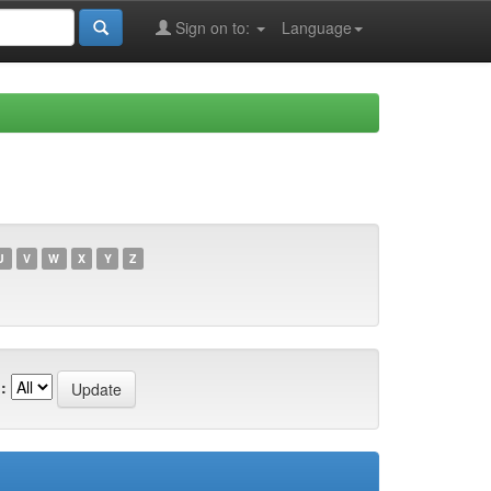
Sign on to:
Language
U
V
W
X
Y
Z
: