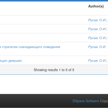
Author(s)
Русая, О.И.
Русая, О.И.
Русая, О.И.
и стратегии совладающего поведения
Русая, О.И.
рящих девушек
Русая, О.И.
Showing results 1 to 5 of 5
DSpace Software
Copy