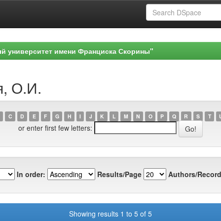
ый университет имени Франциска Скорины"
, О.И.
C
D
E
F
G
H
I
J
K
L
M
N
O
P
Q
R
S
T
or enter first few letters:
In order:
Results/Page
Authors/Record
Showing results 1 to 5 of 5