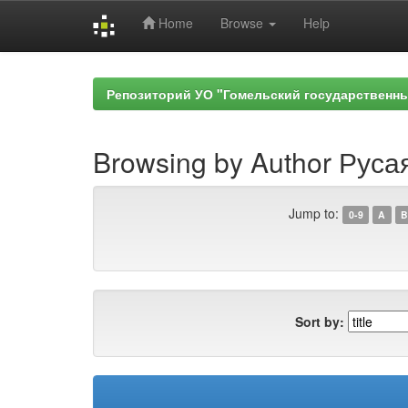
Home
Browse
Help
Skip
navigation
Репозиторий УО "Гомельский государственн
Browsing by Author Русая
Jump to:
0-9
A
B
Sort by: