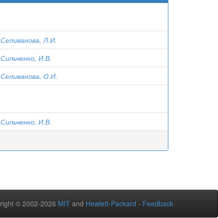
;
Селиванова, Л.И.
;
Сильченко, И.В.
;
Селиванова, О.И.
;
Сильченко, И.В.
right © 2002-2026
MIT
and
Hewlett-Packard
-
Feedback