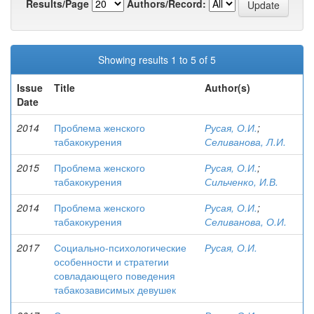
Results/Page
Authors/Record:
Showing results 1 to 5 of 5
Issue
Title
Author(s)
Date
2014
Проблема женского
Русая, О.И.
;
табакокурения
Селиванова, Л.И.
2015
Проблема женского
Русая, О.И.
;
табакокурения
Сильченко, И.В.
2014
Проблема женского
Русая, О.И.
;
табакокурения
Селиванова, О.И.
2017
Социально-психологические
Русая, О.И.
особенности и стратегии
совладающего поведения
табакозависимых девушек