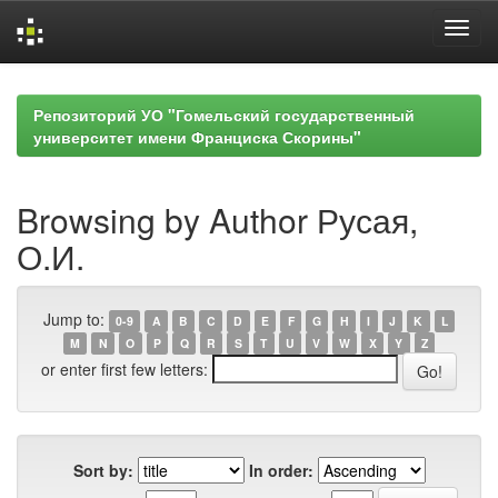
Skip
navigation
Репозиторий УО "Гомельский государственный
университет имени Франциска Скорины"
Browsing by Author Русая,
О.И.
Jump to:
0-9
A
B
C
D
E
F
G
H
I
J
K
L
M
N
O
P
Q
R
S
T
U
V
W
X
Y
Z
or enter first few letters:
Sort by:
In order: