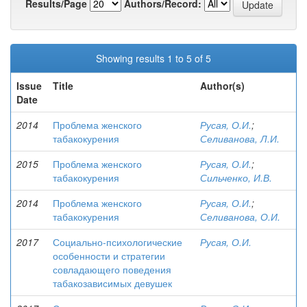
Results/Page
Authors/Record:
Showing results 1 to 5 of 5
Issue
Title
Author(s)
Date
2014
Проблема женского
Русая, О.И.
;
табакокурения
Селиванова, Л.И.
2015
Проблема женского
Русая, О.И.
;
табакокурения
Сильченко, И.В.
2014
Проблема женского
Русая, О.И.
;
табакокурения
Селиванова, О.И.
2017
Социально-психологические
Русая, О.И.
особенности и стратегии
совладающего поведения
табакозависимых девушек