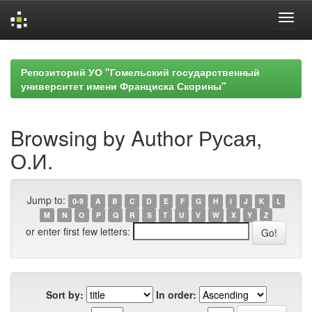
Skip
navigation
Репозиторий УО "Гомельский государственный
университет имени Франциска Скорины"
Browsing by Author Русая,
О.И.
Jump to:
0-9
A
B
C
D
E
F
G
H
I
J
K
L
M
N
O
P
Q
R
S
T
U
V
W
X
Y
Z
or enter first few letters:
Sort by:
In order: