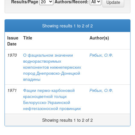
Results/Page
Authors/Record:
Showing results 1 to 2 of 2
Issue
Title
Author(s)
Date
1970
О фациальном значении
Рябых, О.Ф.
воднорастворимых
компонентов нижнепермских
пород Днепровско-Донецкой
впадины
1971
Фации пермо-карбоновой
Рябых, О.Ф.
красноцветной толщи
Белорусско-Украинской
нефтегазоносной провинции
Showing results 1 to 2 of 2