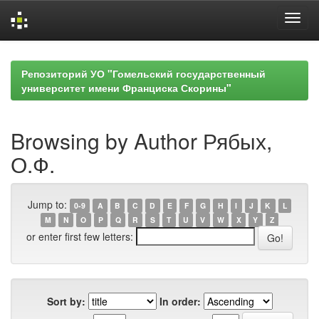
Skip
navigation
Репозиторий УО "Гомельский государственный
университет имени Франциска Скорины"
Browsing by Author Рябых,
О.Ф.
Jump to:
0-9
A
B
C
D
E
F
G
H
I
J
K
L
M
N
O
P
Q
R
S
T
U
V
W
X
Y
Z
or enter first few letters:
Sort by:
In order: