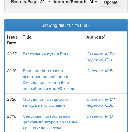
Results/Page
Authors/Record:
Showing results 1 to 6 of 6
Issue
Title
Author(s)
Date
2017
Вестготы на пути в Рим
Савенок, М.В.
;
Черепко, С.А.
2019
Влияние фанатского
Савенок, М.В.
движения на события в
Югославии в конце 80-х –
первой половине 90-х годов
2020
Македония: специфика
Савенок, М.В.
;
выхода из Югославии
Черепко, С.А.
2018
Сербская православная
Савенок, М.В.
церковь во второй половине
xx – начале xxi века