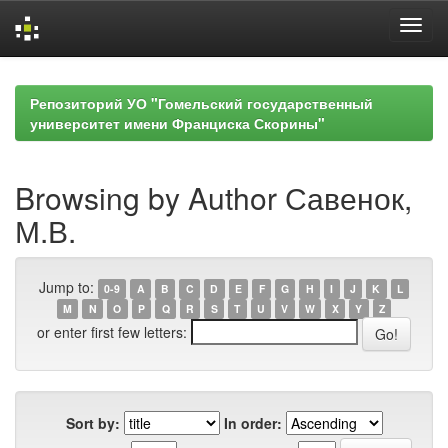
Skip
navigation
Репозиторий УО "Гомельский государственный
университет имени Франциска Скорины"
Browsing by Author Савенок,
М.В.
Jump to:
0-9
A
B
C
D
E
F
G
H
I
J
K
L
M
N
O
P
Q
R
S
T
U
V
W
X
Y
Z
or enter first few letters:
Sort by:
In order: