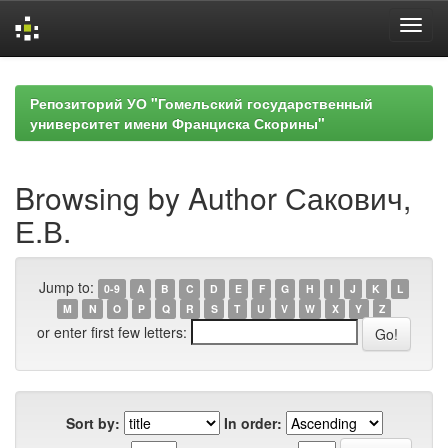
Skip
navigation
Репозиторий УО "Гомельский государственный
университет имени Франциска Скорины"
Browsing by Author Сакович,
Е.В.
Jump to:
0-9
A
B
C
D
E
F
G
H
I
J
K
L
M
N
O
P
Q
R
S
T
U
V
W
X
Y
Z
or enter first few letters:
Sort by:
In order: