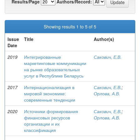
Results/Page
Authors/Record:
Showing results 1 to 5 of 5
Issue
Title
Author(s)
Date
2019
Интегрированные
Сакович, Е.В.
маркетинговые коммуникации
на рынке образовательных
услуг в Республике Беларусь
2017
Интернационализация в
Сакович, Е.В.
;
мировой экономике:
Орлова, А.В.
современные тенденции
2020
Источники формирования
Сакович, Е.В.
;
финансовых ресурсов
Орлова, А.В.
организации и их
классификация