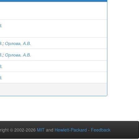
В.
В.
;
Орлова, А.В.
В.
;
Орлова, А.В.
В.
В.
right © 2002-2026
MIT
and
Hewlett-Packard
-
Feedback