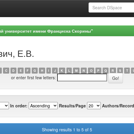
ый университет имени Франциска Скорины"
ич, Е.В.
C
D
E
F
G
H
I
J
K
L
M
N
O
P
Q
R
S
T
or enter first few letters:
In order:
Results/Page
Authors/Record
Showing results 1 to 5 of 5