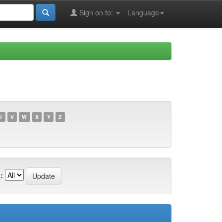
Sign on to:
Language
U
V
W
X
Y
Z
: