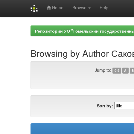
Home
Browse
Help
Skip
navigation
Репозиторий УО "Гомельский государственн
Browsing by Author Саков
Jump to:
0-9
A
B
Sort by: