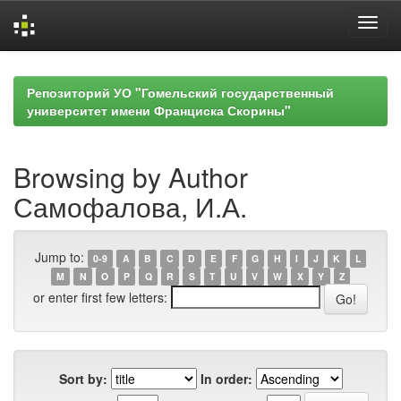
Skip
navigation
Репозиторий УО "Гомельский государственный
университет имени Франциска Скорины"
Browsing by Author
Самофалова, И.А.
Jump to:
0-9
A
B
C
D
E
F
G
H
I
J
K
L
M
N
O
P
Q
R
S
T
U
V
W
X
Y
Z
or enter first few letters:
Sort by:
In order: