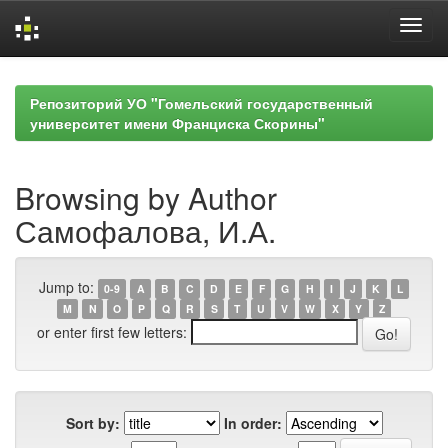
Skip
navigation
Репозиторий УО "Гомельский государственный
университет имени Франциска Скорины"
Browsing by Author
Самофалова, И.А.
Jump to:
0-9
A
B
C
D
E
F
G
H
I
J
K
L
M
N
O
P
Q
R
S
T
U
V
W
X
Y
Z
or enter first few letters:
Sort by:
In order: