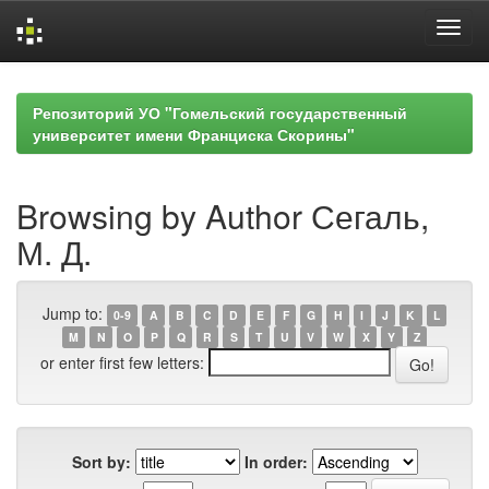
Skip
navigation
Репозиторий УО "Гомельский государственный
университет имени Франциска Скорины"
Browsing by Author Сегаль,
М. Д.
Jump to:
0-9
A
B
C
D
E
F
G
H
I
J
K
L
M
N
O
P
Q
R
S
T
U
V
W
X
Y
Z
or enter first few letters:
Sort by:
In order: