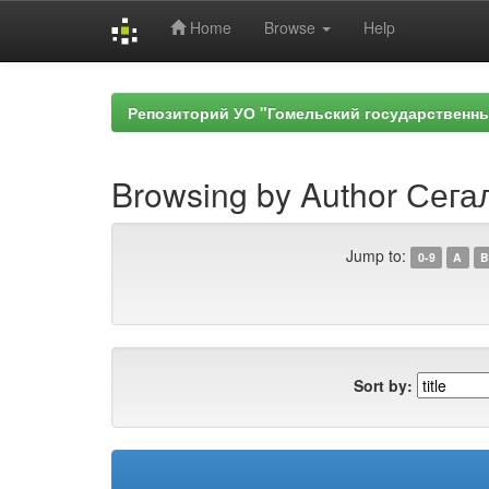
Home
Browse
Help
Skip
navigation
Репозиторий УО "Гомельский государственн
Browsing by Author Сегал
Jump to:
0-9
A
B
Sort by: