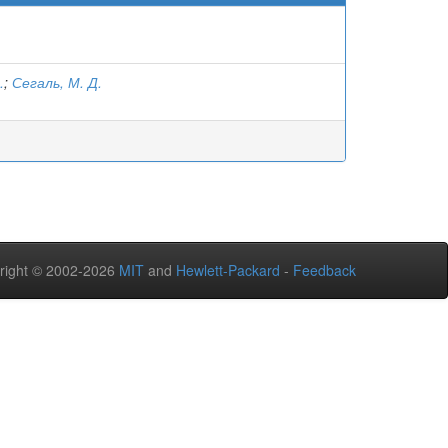
.
;
Сегаль, М. Д.
right © 2002-2026
MIT
and
Hewlett-Packard
-
Feedback