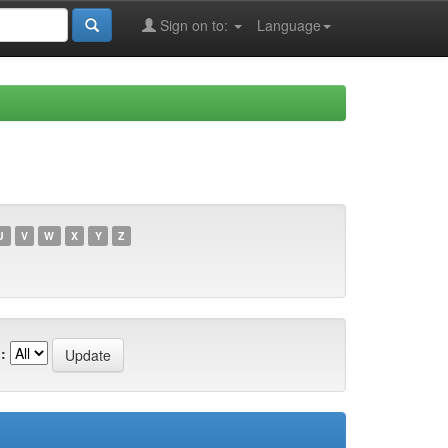
Sign on to:
Language
U
V
W
X
Y
Z
: