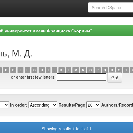
ый университет имени Франциска Скорины"
ь, М. Д.
C
D
E
F
G
H
I
J
K
L
M
N
O
P
Q
R
S
T
or enter first few letters:
In order:
Results/Page
Authors/Record
Showing results 1 to 1 of 1