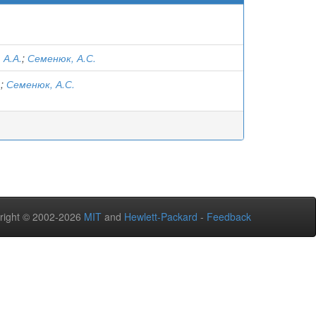
 А.А.
;
Семенюк, А.С.
.
;
Семенюк, А.С.
right © 2002-2026
MIT
and
Hewlett-Packard
-
Feedback