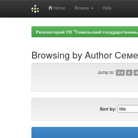
Home
Browse
Help
Skip
navigation
Репозиторий УО "Гомельский государственн
Browsing by Author Семе
Jump to:
0-9
A
B
Sort by: