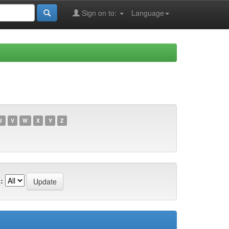
Sign on to:
Language
U
V
W
X
Y
Z
: