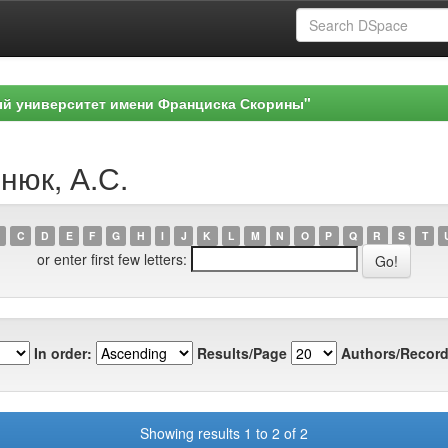
ый университет имени Франциска Скорины"
нюк, А.С.
C
D
E
F
G
H
I
J
K
L
M
N
O
P
Q
R
S
T
or enter first few letters:
In order:
Results/Page
Authors/Record
Showing results 1 to 2 of 2