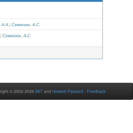
 А.А.
;
Семенюк, А.С.
.
;
Семенюк, А.С.
right © 2002-2026
MIT
and
Hewlett-Packard
-
Feedback