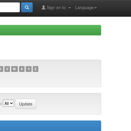
Sign on to:
Language
U
V
W
X
Y
Z
: