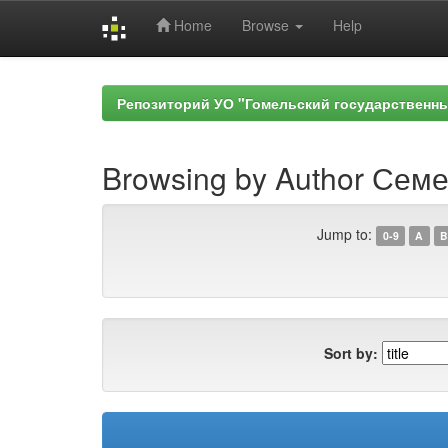
Home
Browse
Help
Skip
navigation
Репозиторий УО "Гомельский государственн
Browsing by Author Семе
Jump to:
0-9
A
B
Sort by: