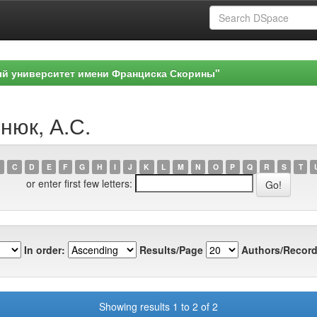
ый университет имени Франциска Скорины"
нюк, А.С.
C
D
E
F
G
H
I
J
K
L
M
N
O
P
Q
R
S
T
or enter first few letters:
In order:
Results/Page
Authors/Record
Showing results 1 to 2 of 2