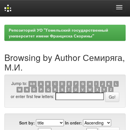
Skip
navigation
Репозиторий УО "Гомельский государственный
университет имени Франциска Скорины"
Browsing by Author Семиряга,
М.И.
Jump to:
0-9
A
B
C
D
E
F
G
H
I
J
K
L
M
N
O
P
Q
R
S
T
U
V
W
X
Y
Z
or enter first few letters:
Sort by:
In order: