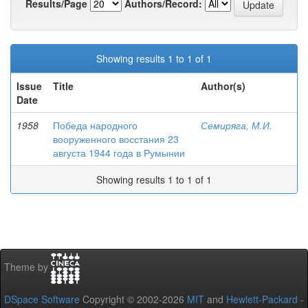
Results/Page
Authors/Record:
Showing results 1 to 1 of 1
Issue
Title
Author(s)
Date
1958
Победа народного
Семиряга, М.И.
вооруженного восстания 23
августа 1944 года в Румынии
Showing results 1 to 1 of 1
Theme by
DSpace Software
Copyright © 2002-2026
MIT
and
Hewlett-Packard
-