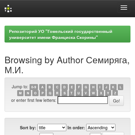
Skip
navigation
Репозиторий УО "Гомельский государственный
университет имени Франциска Скорины"
Browsing by Author Семиряга,
М.И.
Jump to:
0-9
A
B
C
D
E
F
G
H
I
J
K
L
M
N
O
P
Q
R
S
T
U
V
W
X
Y
Z
or enter first few letters:
Sort by:
In order: