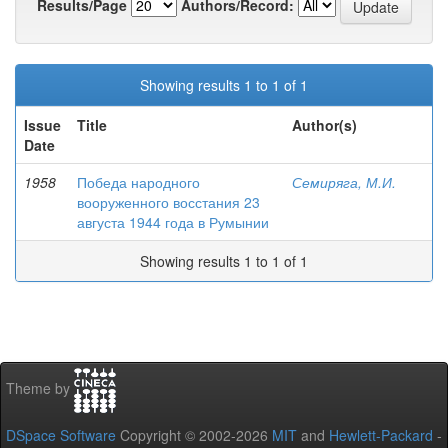
Results/Page
Authors/Record:
Showing results 1 to 1 of 1
Issue
Title
Author(s)
Date
1958
Победа народного
Семиряга, М.И.
вооруженного восстания 23
августа 1944 года в Румынии
Showing results 1 to 1 of 1
Theme by
DSpace Software
Copyright © 2002-2026
MIT
and
Hewlett-Packard
-