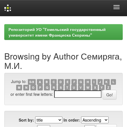
Skip
navigation
Репозиторий УО "Гомельский государственный
университет имени Франциска Скорины"
Browsing by Author Семиряга,
М.И.
Jump to:
0-9
A
B
C
D
E
F
G
H
I
J
K
L
M
N
O
P
Q
R
S
T
U
V
W
X
Y
Z
or enter first few letters:
Sort by:
In order: