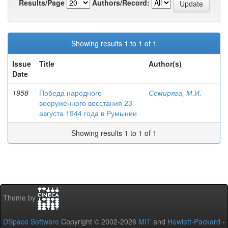
Results/Page
Authors/Record:
Showing results 1 to 1 of 1
Issue
Title
Author(s)
Date
1958
Победа народного
Семиряга, М.И.
вооруженного восстания 23
августа 1944 года в Румынии
Showing results 1 to 1 of 1
Theme by
DSpace Software
Copyright © 2002-2026
MIT
and
Hewlett-Packard
-