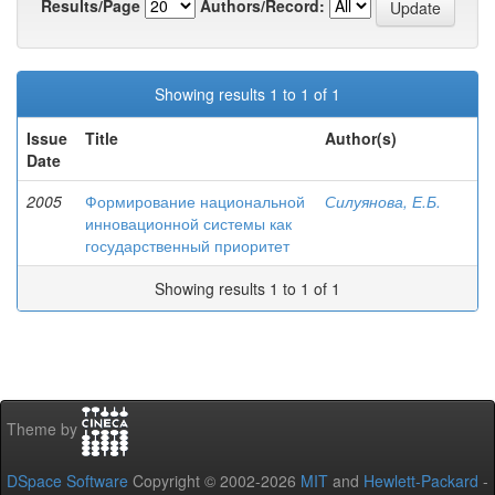
Results/Page
Authors/Record:
Showing results 1 to 1 of 1
Issue
Title
Author(s)
Date
2005
Формирование национальной
Силуянова, Е.Б.
инновационной системы как
государственный приоритет
Showing results 1 to 1 of 1
Theme by
DSpace Software
Copyright © 2002-2026
MIT
and
Hewlett-Packard
-