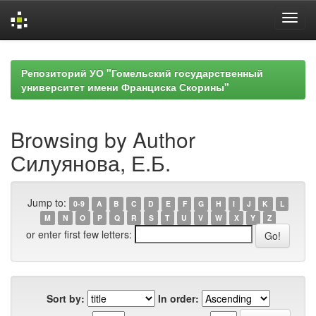
Skip
navigation
Репозиторий УО "Гомельский государственный
университет имени Франциска Скорины"
Browsing by Author
Силуянова, Е.Б.
Jump to:
0-9
A
B
C
D
E
F
G
H
I
J
K
L
M
N
O
P
Q
R
S
T
U
V
W
X
Y
Z
or enter first few letters:
Sort by:
In order: