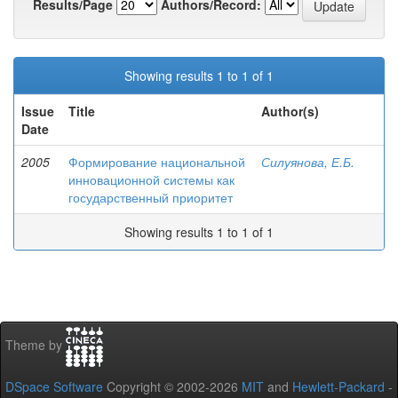
Results/Page
Authors/Record:
Showing results 1 to 1 of 1
Issue
Title
Author(s)
Date
2005
Формирование национальной
Силуянова, Е.Б.
инновационной системы как
государственный приоритет
Showing results 1 to 1 of 1
Theme by
DSpace Software
Copyright © 2002-2026
MIT
and
Hewlett-Packard
-