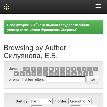
Skip
navigation
Репозиторий УО "Гомельский государственный
университет имени Франциска Скорины"
Browsing by Author
Силуянова, Е.Б.
Jump to:
0-9
A
B
C
D
E
F
G
H
I
J
K
L
M
N
O
P
Q
R
S
T
U
V
W
X
Y
Z
or enter first few letters:
Sort by:
In order: