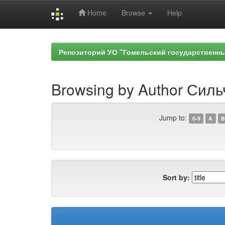
Home
Browse
Help
Skip
navigation
Репозиторий УО "Гомельский государственн
Browsing by Author Силь
Jump to:
0-9
A
B
Sort by: