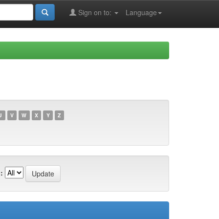
Sign on to:
Language
U
V
W
X
Y
Z
: