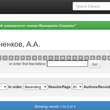
ый университет имени Франциска Скорины"
ченков, А.А.
C
D
E
F
G
H
I
J
K
L
M
N
O
P
Q
R
S
T
or enter first few letters:
In order:
Results/Page
Authors/Record
Showing results 1 to 2 of 2