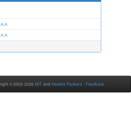
 А.А.
 А.А.
right © 2002-2026
MIT
and
Hewlett-Packard
-
Feedback