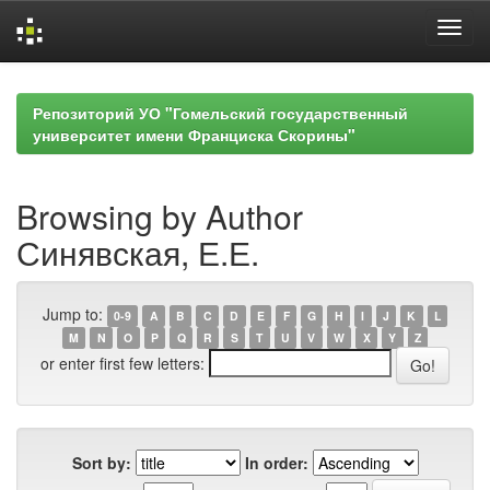
Skip
navigation
Репозиторий УО "Гомельский государственный
университет имени Франциска Скорины"
Browsing by Author
Синявская, Е.Е.
Jump to:
0-9
A
B
C
D
E
F
G
H
I
J
K
L
M
N
O
P
Q
R
S
T
U
V
W
X
Y
Z
or enter first few letters:
Sort by:
In order: