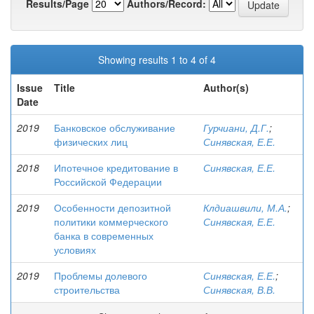
Results/Page
Authors/Record:
Showing results 1 to 4 of 4
Issue
Title
Author(s)
Date
2019
Банковское обслуживание
Гурчиани, Д.Г.
;
физических лиц
Синявская, Е.Е.
2018
Ипотечное кредитование в
Синявская, Е.Е.
Российской Федерации
2019
Особенности депозитной
Клдиашвили, М.А.
;
политики коммерческого
Синявская, Е.Е.
банка в современных
условиях
2019
Проблемы долевого
Синявская, Е.Е.
;
строительства
Синявская, В.В.