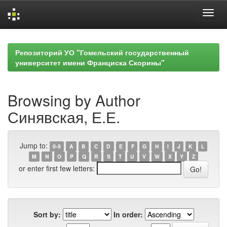
Skip
navigation
Репозиторий УО "Гомельский государственный
университет имени Франциска Скорины"
Browsing by Author
Синявская, Е.Е.
Jump to:
0-9
A
B
C
D
E
F
G
H
I
J
K
L
M
N
O
P
Q
R
S
T
U
V
W
X
Y
Z
or enter first few letters:
Sort by:
In order: