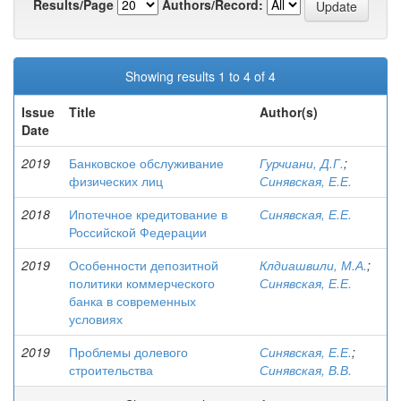
Results/Page
Authors/Record:
Showing results 1 to 4 of 4
Issue
Title
Author(s)
Date
2019
Банковское обслуживание
Гурчиани, Д.Г.
;
физических лиц
Синявская, Е.Е.
2018
Ипотечное кредитование в
Синявская, Е.Е.
Российской Федерации
2019
Особенности депозитной
Клдиашвили, М.А.
;
политики коммерческого
Синявская, Е.Е.
банка в современных
условиях
2019
Проблемы долевого
Синявская, Е.Е.
;
строительства
Синявская, В.В.