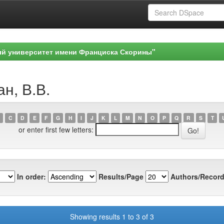
ый университет имени Франциска Скорины"
н, В.В.
C
D
E
F
G
H
I
J
K
L
M
N
O
P
Q
R
S
T
or enter first few letters:
In order:
Results/Page
Authors/Record
Showing results 1 to 3 of 3