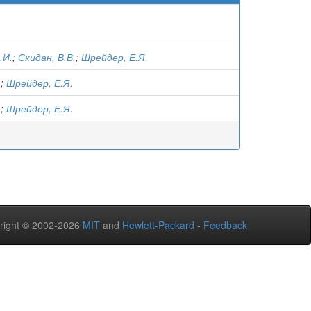
.И.
;
Скидан, В.В.
;
Шрейдер, Е.Я.
.
;
Шрейдер, Е.Я.
.
;
Шрейдер, Е.Я.
right © 2002-2026
MIT
and
Hewlett-Packard
-
Feedback