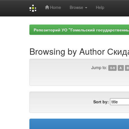
Home
Browse
Help
Skip
navigation
Репозиторий УО "Гомельский государственн
Browsing by Author Скида
Jump to:
0-9
A
B
Sort by: