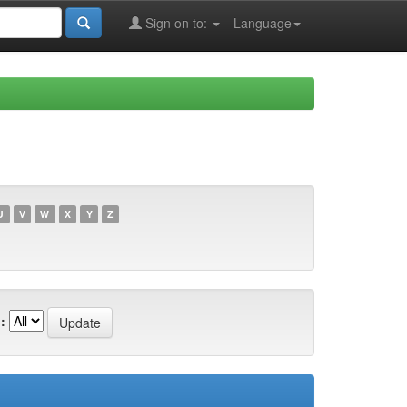
Sign on to:
Language
U
V
W
X
Y
Z
: