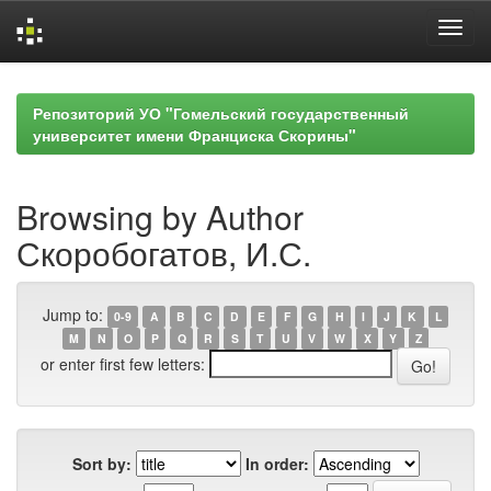
Skip
navigation
Репозиторий УО "Гомельский государственный
университет имени Франциска Скорины"
Browsing by Author
Скоробогатов, И.С.
Jump to:
0-9
A
B
C
D
E
F
G
H
I
J
K
L
M
N
O
P
Q
R
S
T
U
V
W
X
Y
Z
or enter first few letters:
Sort by:
In order: