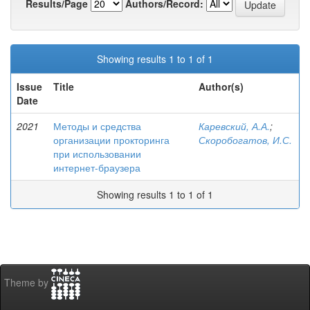
Results/Page
Authors/Record:
Showing results 1 to 1 of 1
Issue
Title
Author(s)
Date
2021
Методы и средства
Каревский, А.А.
;
организации прокторинга
Скоробогатов, И.С.
при использовании
интернет-браузера
Showing results 1 to 1 of 1
Theme by