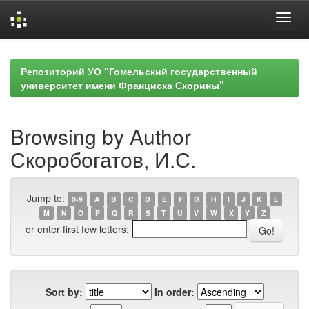
Skip
navigation
Репозиторий УО "Гомельский государственный
университет имени Франциска Скорины"
Browsing by Author
Скоробогатов, И.С.
Jump to:
0-9
A
B
C
D
E
F
G
H
I
J
K
L
M
N
O
P
Q
R
S
T
U
V
W
X
Y
Z
or enter first few letters:
Sort by:
In order: