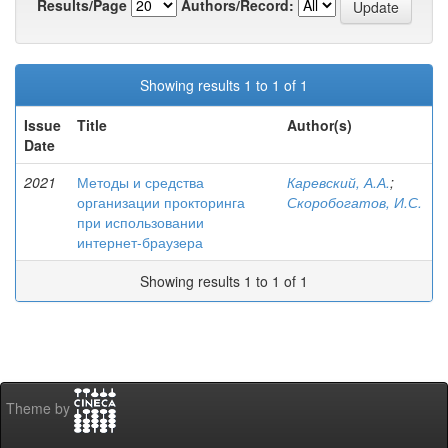
Results/Page
Authors/Record:
Showing results 1 to 1 of 1
Issue
Title
Author(s)
Date
2021
Методы и средства
Каревский, А.А.
;
организации прокторинга
Скоробогатов, И.С.
при использовании
интернет-браузера
Showing results 1 to 1 of 1
Theme by