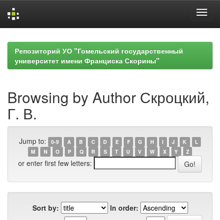
Skip
navigation
Репозиторий УО "Гомельский государственный
университет имени Франциска Скорины"
Browsing by Author Скроцкий,
Г. В.
Jump to:
0-9
A
B
C
D
E
F
G
H
I
J
K
L
M
N
O
P
Q
R
S
T
U
V
W
X
Y
Z
or enter first few letters:
Sort by:
In order: