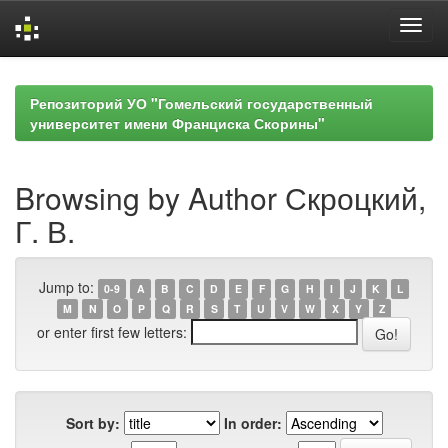
Skip
navigation
Репозиторий УО "Гомельский государственный
университет имени Франциска Скорины"
Browsing by Author Скроцкий,
Г. В.
Jump to:
0-9
A
B
C
D
E
F
G
H
I
J
K
L
M
N
O
P
Q
R
S
T
U
V
W
X
Y
Z
or enter first few letters:
Sort by:
In order: