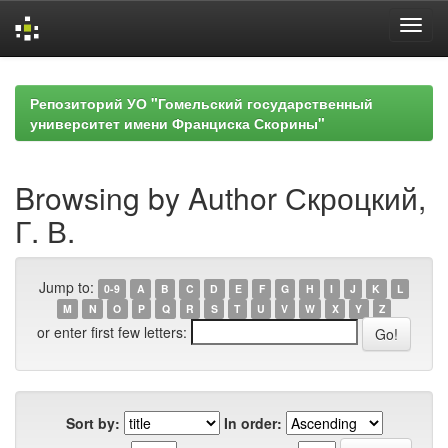
Skip
navigation
Репозиторий УО "Гомельский государственный
университет имени Франциска Скорины"
Browsing by Author Скроцкий,
Г. В.
Jump to:
0-9
A
B
C
D
E
F
G
H
I
J
K
L
M
N
O
P
Q
R
S
T
U
V
W
X
Y
Z
or enter first few letters:
Sort by:
In order: