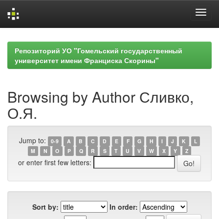
Skip
navigation
Репозиторий УО "Гомельский государственный
университет имени Франциска Скорины"
Browsing by Author Сливко,
О.Я.
Jump to:
0-9
A
B
C
D
E
F
G
H
I
J
K
L
M
N
O
P
Q
R
S
T
U
V
W
X
Y
Z
or enter first few letters:
Sort by:
In order: