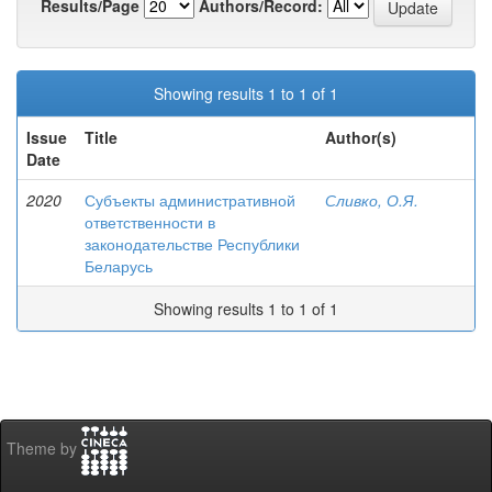
Results/Page
Authors/Record:
Showing results 1 to 1 of 1
Issue
Title
Author(s)
Date
2020
Субъекты административной
Сливко, О.Я.
ответственности в
законодательстве Республики
Беларусь
Showing results 1 to 1 of 1
Theme by