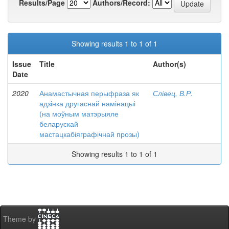
Results/Page
Authors/Record:
Showing results 1 to 1 of 1
Issue
Title
Author(s)
Date
2020
Анамастычная перыфраза як
Слівец, В.Р.
адзінка другаснай намінацыі
(на моўным матэрыяле
беларускай
мастацкабіяграфічнай прозы)
Showing results 1 to 1 of 1
Theme by