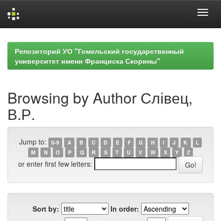
Skip
navigation
Репозиторий УО "Гомельский государственный
университет имени Франциска Скорины"
Browsing by Author Слівец,
В.Р.
Jump to:
0-9
A
B
C
D
E
F
G
H
I
J
K
L
M
N
O
P
Q
R
S
T
U
V
W
X
Y
Z
or enter first few letters:
Sort by:
In order: