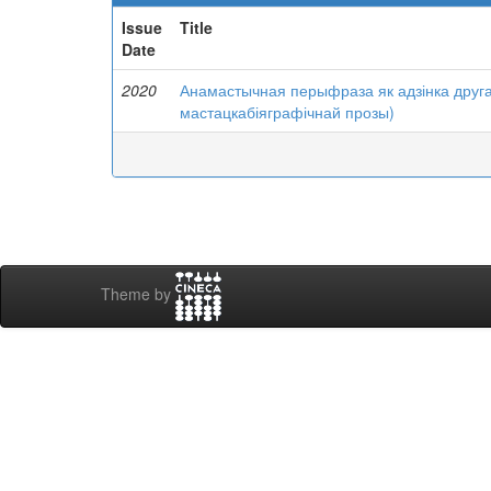
Issue
Title
Date
2020
Анамастычная перыфраза як адзінка друг
мастацкабіяграфічнай прозы)
Theme by