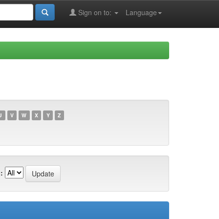
Sign on to:
Language
U
V
W
X
Y
Z
: