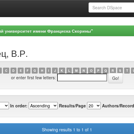
ый университет имени Франциска Скорины"
ц, В.Р.
C
D
E
F
G
H
I
J
K
L
M
N
O
P
Q
R
S
T
or enter first few letters:
In order:
Results/Page
Authors/Record
Showing results 1 to 1 of 1