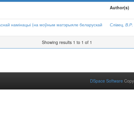
Author(s)
аснай намінацыі (на моўным матэрыяле беларускай
Слівец, В.Р.
Showing results 1 to 1 of 1
DSpace Software
Copy