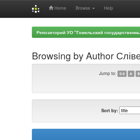
Home
Browse
Help
Skip
navigation
Репозиторий УО "Гомельский государственн
Browsing by Author Сліве
Jump to:
0-9
A
B
Sort by: