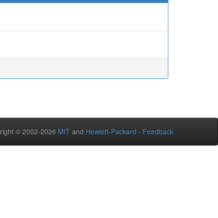
right © 2002-2026
MIT
and
Hewlett-Packard
-
Feedback