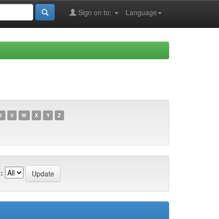
Sign on to:
Language
U
V
W
X
Y
Z
: