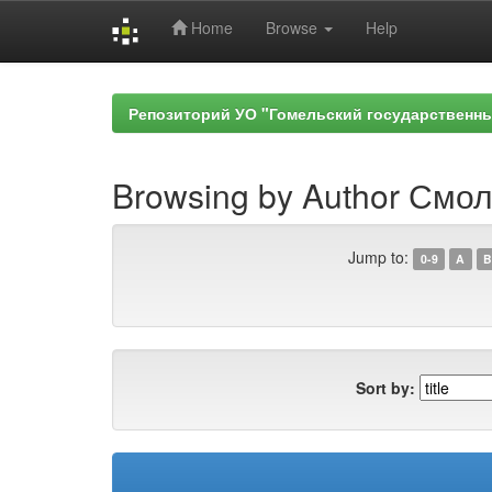
Home
Browse
Help
Skip
navigation
Репозиторий УО "Гомельский государственн
Browsing by Author Смол
Jump to:
0-9
A
B
Sort by: