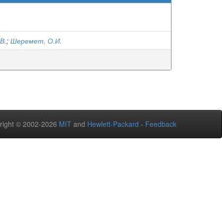
В.
;
Шеремет, О.И.
right © 2002-2026
MIT
and
Hewlett-Packard
-
Feedback