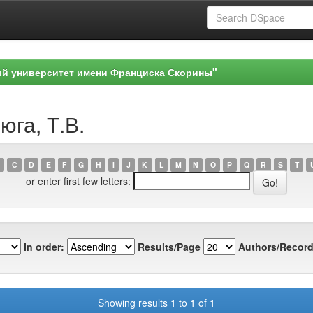
ый университет имени Франциска Скорины"
юга, Т.В.
C
D
E
F
G
H
I
J
K
L
M
N
O
P
Q
R
S
T
or enter first few letters:
In order:
Results/Page
Authors/Record
Showing results 1 to 1 of 1