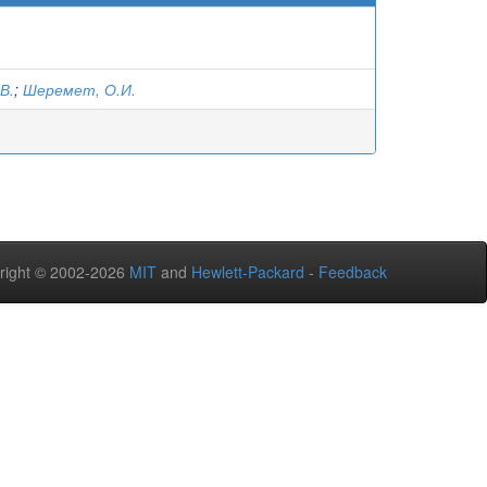
В.
;
Шеремет, О.И.
right © 2002-2026
MIT
and
Hewlett-Packard
-
Feedback