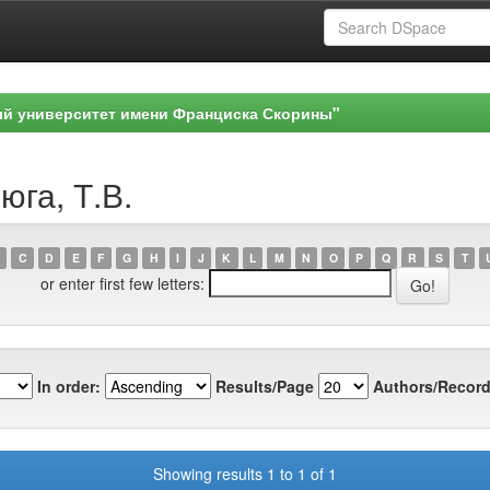
ый университет имени Франциска Скорины"
юга, Т.В.
C
D
E
F
G
H
I
J
K
L
M
N
O
P
Q
R
S
T
or enter first few letters:
In order:
Results/Page
Authors/Record
Showing results 1 to 1 of 1