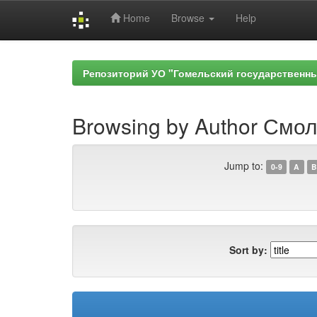
Home
Browse
Help
Skip
navigation
Репозиторий УО "Гомельский государственн
Browsing by Author Смол
Jump to:
0-9
A
B
Sort by: