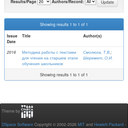
Results/Page
Authors/Record:
Showing results 1 to 1 of 1
Issue
Title
Author(s)
Date
2016
Методика работы с текстами
Смолюга, Т.В.
;
для чтения на старшем этапе
Шеремет, О.И.
обучения школьников
Showing results 1 to 1 of 1
Theme by
DSpace Software
Copyright © 2002-2026
MIT
and
Hewlett-Packard
-