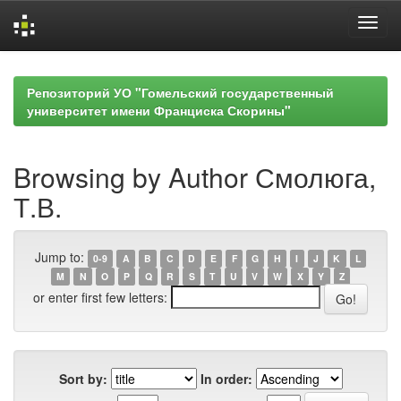
Skip
navigation
Репозиторий УО "Гомельский государственный
университет имени Франциска Скорины"
Browsing by Author Смолюга,
Т.В.
Jump to:
0-9
A
B
C
D
E
F
G
H
I
J
K
L
M
N
O
P
Q
R
S
T
U
V
W
X
Y
Z
or enter first few letters:
Sort by:
In order: