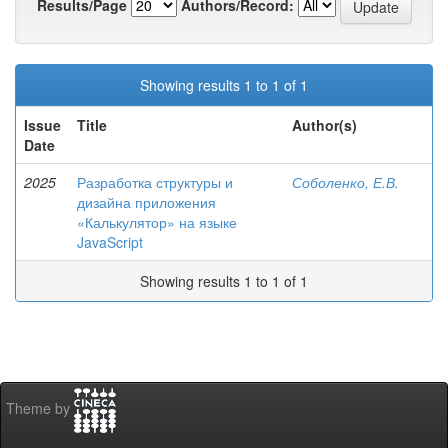
Results/Page
Authors/Record:
Showing results 1 to 1 of 1
Issue
Title
Author(s)
Date
2025
Разработка структуры и
Соболенко, Е.В.
дизайна приложения
«Калькулятор» на языке
JavaScript
Showing results 1 to 1 of 1
Theme by