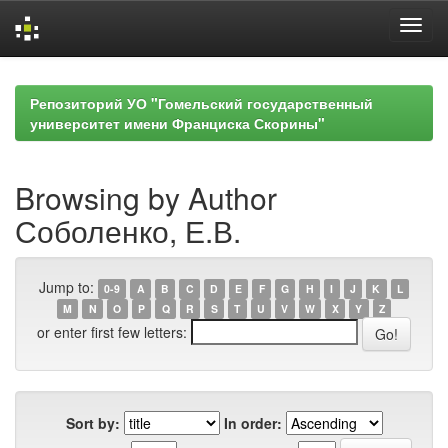
Skip
navigation
Репозиторий УО "Гомельский государственный
университет имени Франциска Скорины"
Browsing by Author
Соболенко, Е.В.
Jump to:
0-9
A
B
C
D
E
F
G
H
I
J
K
L
M
N
O
P
Q
R
S
T
U
V
W
X
Y
Z
or enter first few letters:
Sort by:
In order: