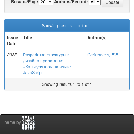
Results/Page
Authors/Record:
Showing results 1 to 1 of 1
Issue
Title
Author(s)
Date
2025
Разработка структуры и
Соболенко, Е.В.
дизайна приложения
«Калькулятор» на языке
JavaScript
Showing results 1 to 1 of 1
Theme by