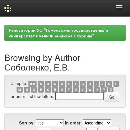
Skip
navigation
Репозиторий УО "Гомельский государственный
университет имени Франциска Скорины"
Browsing by Author
Соболенко, Е.В.
Jump to:
0-9
A
B
C
D
E
F
G
H
I
J
K
L
M
N
O
P
Q
R
S
T
U
V
W
X
Y
Z
or enter first few letters:
Sort by:
In order: