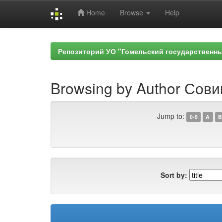
Home
Browse
Help
Skip
navigation
Репозиторий УО "Гомельский государственн
Browsing by Author Совик
Jump to:
0-9
A
B
Sort by: