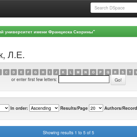
ый университет имени Франциска Скорины"
, Л.Е.
C
D
E
F
G
H
I
J
K
L
M
N
O
P
Q
R
S
T
or enter first few letters:
In order:
Results/Page
Authors/Record
Showing results 1 to 5 of 5