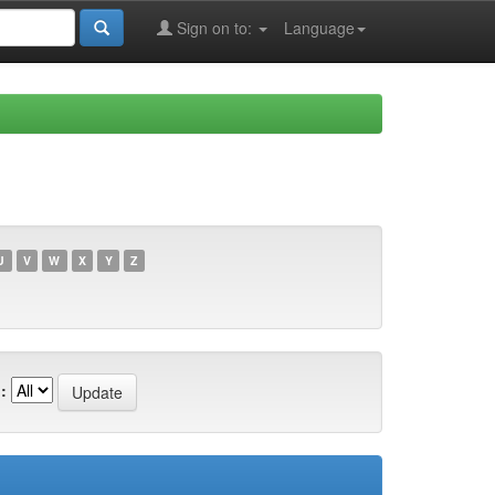
Sign on to:
Language
U
V
W
X
Y
Z
: