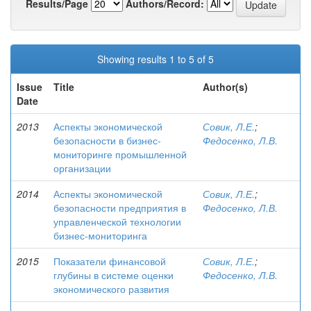
Results/Page
Authors/Record:
Showing results 1 to 5 of 5
Issue
Title
Author(s)
Date
2013
Аспекты экономической
Совик, Л.Е.
;
безопасности в бизнес-
Федосенко, Л.В.
мониторинге промышленной
организации
2014
Аспекты экономической
Совик, Л.Е.
;
безопасности предприятия в
Федосенко, Л.В.
управленческой технологии
бизнес-мониторинга
2015
Показатели финансовой
Совик, Л.Е.
;
глубины в системе оценки
Федосенко, Л.В.
экономического развития