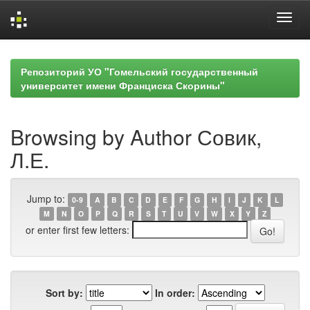
Skip
navigation
Репозиторий УО "Гомельский государственный
университет имени Франциска Скорины"
Browsing by Author Совик,
Л.Е.
Jump to:
0-9
A
B
C
D
E
F
G
H
I
J
K
L
M
N
O
P
Q
R
S
T
U
V
W
X
Y
Z
or enter first few letters:
Sort by:
In order: