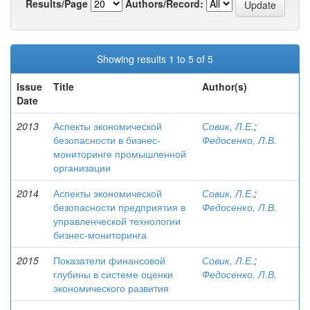
Results/Page
Authors/Record:
Showing results 1 to 5 of 5
Issue
Title
Author(s)
Date
2013
Аспекты экономической
Совик, Л.Е.
;
безопасности в бизнес-
Федосенко, Л.В.
мониторинге промышленной
организации
2014
Аспекты экономической
Совик, Л.Е.
;
безопасности предприятия в
Федосенко, Л.В.
управленческой технологии
бизнес-мониторинга
2015
Показатели финансовой
Совик, Л.Е.
;
глубины в системе оценки
Федосенко, Л.В.
экономического развития