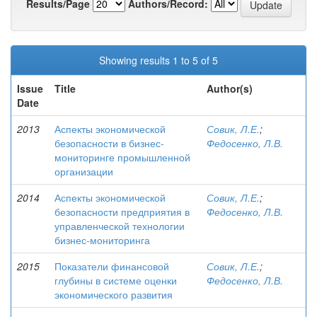
Results/Page
Authors/Record:
Showing results 1 to 5 of 5
Issue
Title
Author(s)
Date
2013
Аспекты экономической
Совик, Л.Е.
;
безопасности в бизнес-
Федосенко, Л.В.
мониторинге промышленной
организации
2014
Аспекты экономической
Совик, Л.Е.
;
безопасности предприятия в
Федосенко, Л.В.
управленческой технологии
бизнес-мониторинга
2015
Показатели финансовой
Совик, Л.Е.
;
глубины в системе оценки
Федосенко, Л.В.
экономического развития