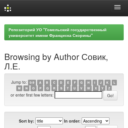
Skip
navigation
Репозиторий УО "Гомельский государственный
университет имени Франциска Скорины"
Browsing by Author Совик,
Л.Е.
Jump to:
0-9
A
B
C
D
E
F
G
H
I
J
K
L
M
N
O
P
Q
R
S
T
U
V
W
X
Y
Z
or enter first few letters:
Sort by:
In order: