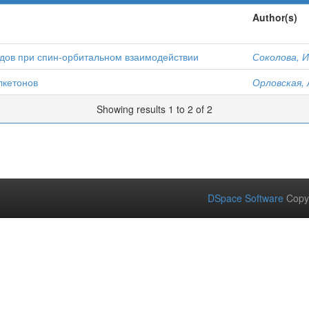
Author(s)
одов при спин-орбитальном взаимодействии
Соколова, И
лкетонов
Орловская, 
Showing results 1 to 2 of 2
DSpace Software
Copy