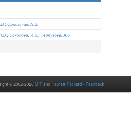
.В.
;
Орловская, Л.В.
Л.В.
;
Соколова, И.В.
;
Терпугова, А.Ф.
right © 2002-2026
MIT
and
Hewlett-Packard
-
Feedback