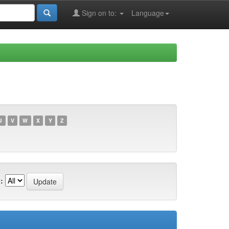
Sign on to:
Language
U
V
W
X
Y
Z
: