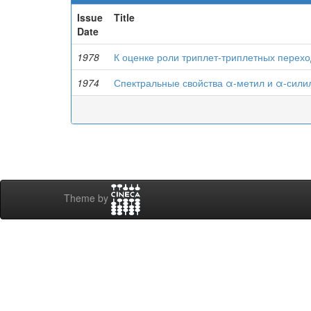
Issue
Title
Date
1978
К оценке роли триплет-триплетных перех
1974
Спектральные свойства α-метил и α-сили
Theme by