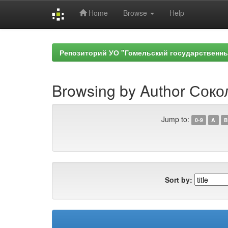
Home
Browse
Help
Skip
navigation
Репозиторий УО "Гомельский государственн
Browsing by Author Соко
Jump to:
0-9
A
B
Sort by: