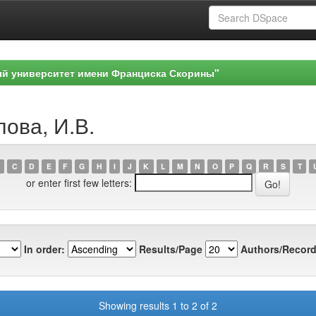
ый университет имени Франциска Скорины"
лова, И.В.
C
D
E
F
G
H
I
J
K
L
M
N
O
P
Q
R
S
T
or enter first few letters:
In order:
Results/Page
Authors/Record
Showing results 1 to 2 of 2