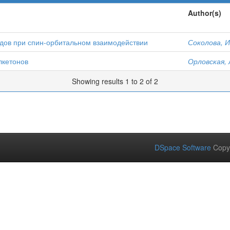
Author(s)
одов при спин-орбитальном взаимодействии
Соколова, И
лкетонов
Орловская, 
Showing results 1 to 2 of 2
DSpace Software
Copy