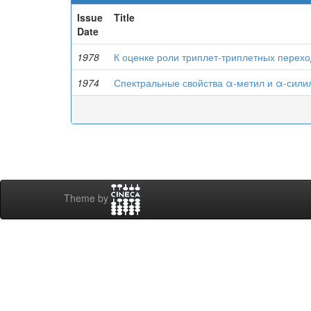
Issue
Title
Date
1978
К оценке роли триплет-триплетных перех
1974
Спектральные свойства α-метил и α-сили
Theme by