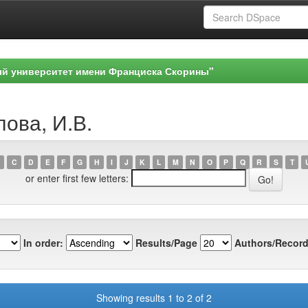
ый университет имени Франциска Скорины"
лова, И.В.
C
D
E
F
G
H
I
J
K
L
M
N
O
P
Q
R
S
T
or enter first few letters:
In order:
Results/Page
Authors/Record
Showing results 1 to 2 of 2