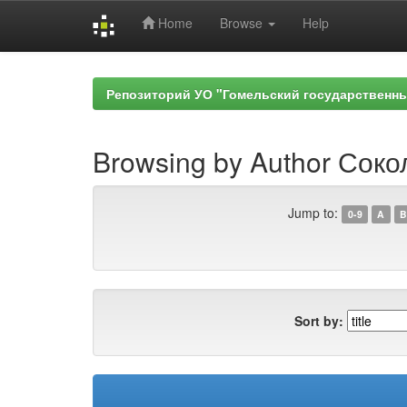
Home
Browse
Help
Skip
navigation
Репозиторий УО "Гомельский государственн
Browsing by Author Соко
Jump to:
0-9
A
B
Sort by: