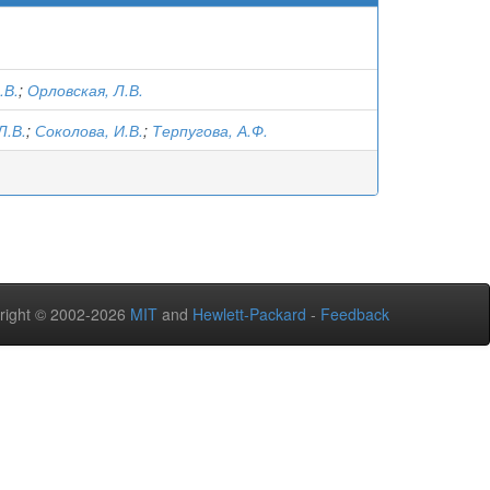
.В.
;
Орловская, Л.В.
Л.В.
;
Соколова, И.В.
;
Терпугова, А.Ф.
right © 2002-2026
MIT
and
Hewlett-Packard
-
Feedback