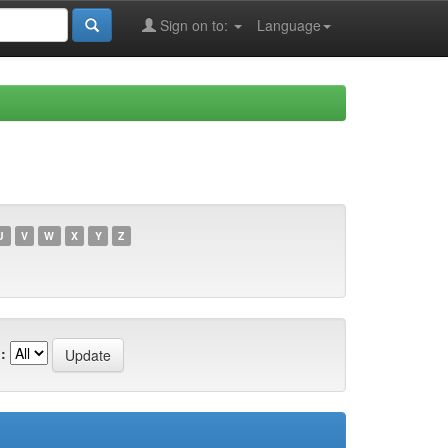
Sign on to:
Language
U
V
W
X
Y
Z
: