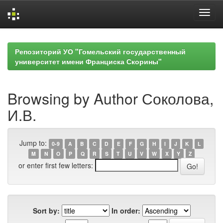
Skip
navigation
Репозиторий УО "Гомельский государственный
университет имени Франциска Скорины"
Browsing by Author Соколова,
И.В.
Jump to:
0-9
A
B
C
D
E
F
G
H
I
J
K
L
M
N
O
P
Q
R
S
T
U
V
W
X
Y
Z
or enter first few letters:
Sort by:
In order: