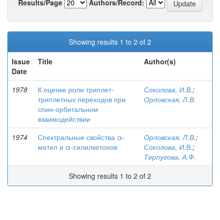
Results/Page
Authors/Record:
Showing results 1 to 2 of 2
Issue
Title
Author(s)
Date
1978
К оценке роли триплет-
Соколова, И.В.
;
триплетных переходов при
Орловская, Л.В.
спин-орбитальном
взаимодействии
1974
Спектральные свойства α-
Орловская, Л.В.
;
метил и α-силилкетонов
Соколова, И.В.
;
Терпугова, А.Ф.
Showing results 1 to 2 of 2