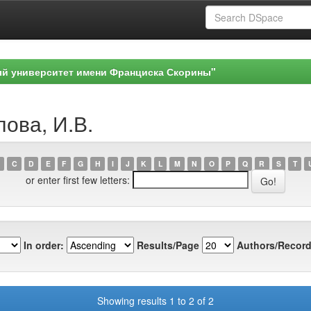
ый университет имени Франциска Скорины"
лова, И.В.
C
D
E
F
G
H
I
J
K
L
M
N
O
P
Q
R
S
T
or enter first few letters:
In order:
Results/Page
Authors/Record
Showing results 1 to 2 of 2