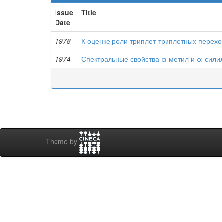
Issue
Title
Date
1978
К оценке роли триплет-триплетных перех
1974
Спектральные свойства α-метил и α-сили
Theme by