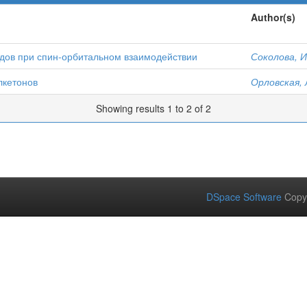
Author(s)
одов при спин-орбитальном взаимодействии
Соколова, И
лкетонов
Орловская, 
Showing results 1 to 2 of 2
DSpace Software
Copy