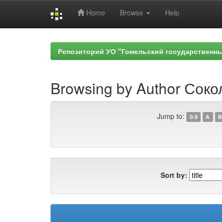
Home
Browse
Help
Skip
navigation
Репозиторий УО "Гомельский государственн
Browsing by Author Соко
Jump to:
0-9
A
B
Sort by: