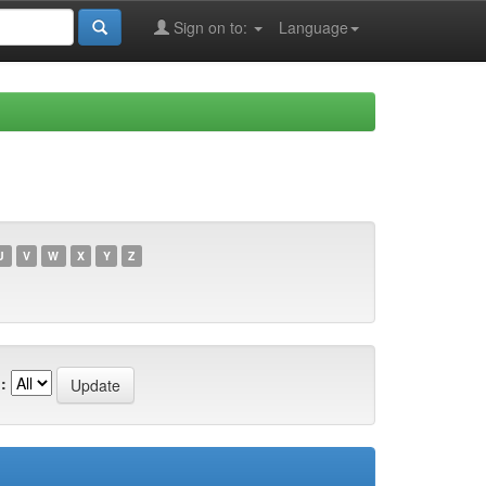
Sign on to:
Language
U
V
W
X
Y
Z
: