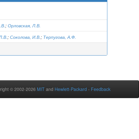
.В.
;
Орловская, Л.В.
Л.В.
;
Соколова, И.В.
;
Терпугова, А.Ф.
right © 2002-2026
MIT
and
Hewlett-Packard
-
Feedback