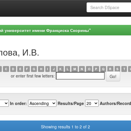
ый университет имени Франциска Скорины"
лова, И.В.
C
D
E
F
G
H
I
J
K
L
M
N
O
P
Q
R
S
T
or enter first few letters:
In order:
Results/Page
Authors/Record
Showing results 1 to 2 of 2