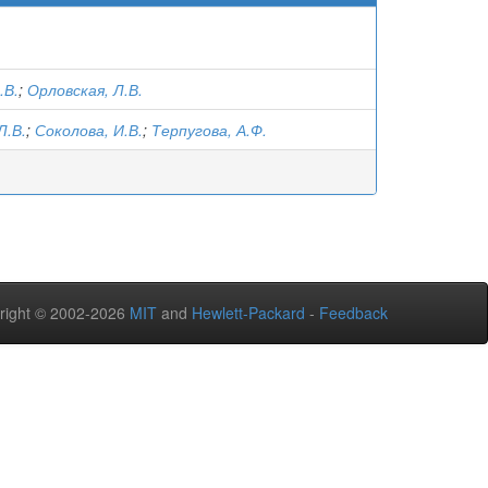
.В.
;
Орловская, Л.В.
Л.В.
;
Соколова, И.В.
;
Терпугова, А.Ф.
right © 2002-2026
MIT
and
Hewlett-Packard
-
Feedback