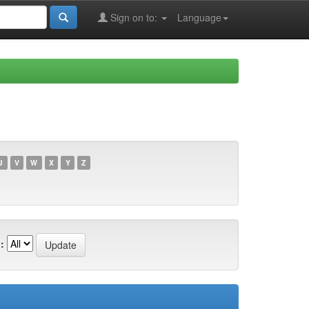
Sign on to:
Language
U
V
W
X
Y
Z
: