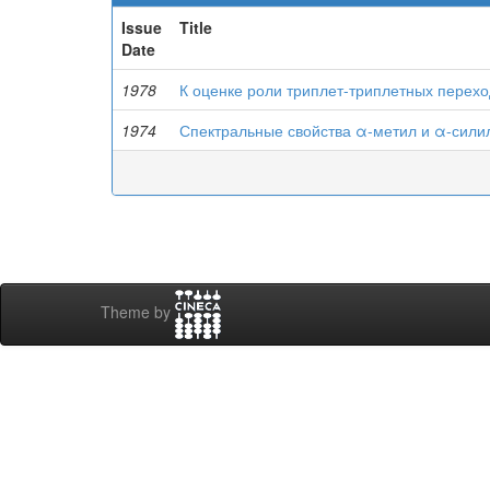
Issue
Title
Date
1978
К оценке роли триплет-триплетных перех
1974
Спектральные свойства α-метил и α-сили
Theme by