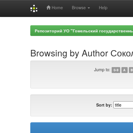
Home
Browse
Help
Skip
navigation
Репозиторий УО "Гомельский государственн
Browsing by Author Соко
Jump to:
0-9
A
B
Sort by: