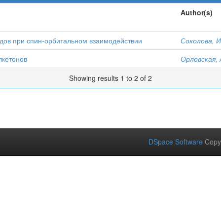
Author(s)
одов при спин-орбитальном взаимодействии
Соколова, И
лкетонов
Орловская, 
Showing results 1 to 2 of 2
DSpace Software
Copy