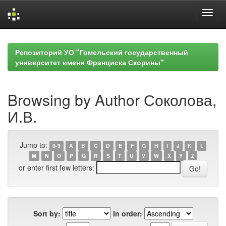
Skip
navigation
Репозиторий УО "Гомельский государственный
университет имени Франциска Скорины"
Browsing by Author Соколова,
И.В.
Jump to:
0-9
A
B
C
D
E
F
G
H
I
J
K
L
M
N
O
P
Q
R
S
T
U
V
W
X
Y
Z
or enter first few letters:
Sort by:
In order: