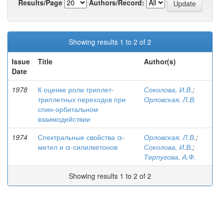
Results/Page
Authors/Record:
Showing results 1 to 2 of 2
Issue
Title
Author(s)
Date
1978
К оценке роли триплет-
Соколова, И.В.
;
триплетных переходов при
Орловская, Л.В.
спин-орбитальном
взаимодействии
1974
Спектральные свойства α-
Орловская, Л.В.
;
метил и α-силилкетонов
Соколова, И.В.
;
Терпугова, А.Ф.
Showing results 1 to 2 of 2