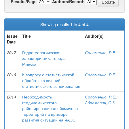
Results/Page
Authors/Record:
Showing results 1 to 4 of 4
Issue
Title
Author(s)
Date
2017
Гидрогеологическая
Соломенко, Р.Е.
характеристика города
Минска
2019
К вопросу о статистической
Соломенко, Р.Е.
обработке значений
статистического зондирования
2014
Необходимость
Соломенко, Р.Е.
;
геодинамического
Абрамович, О.К.
районирования асейсмичных
территорий на примере
развития ситуации на ЧАЭС