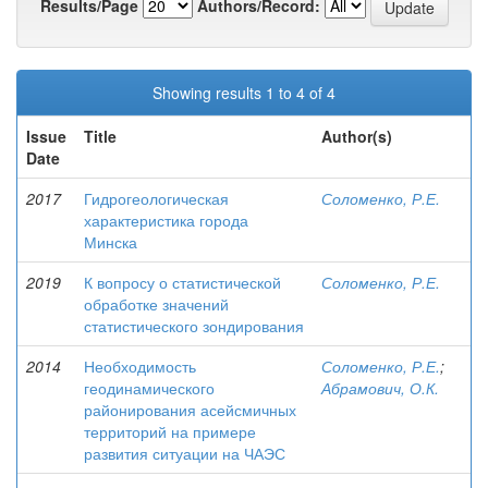
Results/Page
Authors/Record:
Showing results 1 to 4 of 4
Issue
Title
Author(s)
Date
2017
Гидрогеологическая
Соломенко, Р.Е.
характеристика города
Минска
2019
К вопросу о статистической
Соломенко, Р.Е.
обработке значений
статистического зондирования
2014
Необходимость
Соломенко, Р.Е.
;
геодинамического
Абрамович, О.К.
районирования асейсмичных
территорий на примере
развития ситуации на ЧАЭС